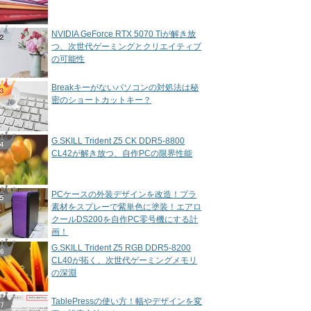
NVIDIA GeForce RTX 5070 Tiが解き放
つ、次世代ゲーミングとクリエイティブ
の可能性
Breakキーがないパソコンの対処法は秘
密のショートカットキー？
G.SKILL Trident Z5 CK DDR5-8800
CL42が解き放つ、自作PCの限界性能
PCケースの外装デザインを改造！プラ
素材をスプレーで紫単色に塗装！エアロ
クールDS200を自作PC零号機にする計
画！
G.SKILL Trident Z5 RGB DDR5-8200
CL40が拓く、次世代ゲーミングメモリ
の深淵
TablePressの使い方！幅やデザインを変