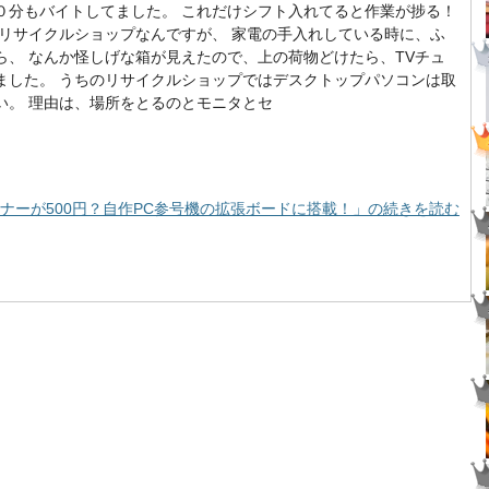
０分もバイトしてました。 これだけシフト入れてると作業が捗る！
がリサイクルショップなんですが、 家電の手入れしている時に、ふ
ら、 なんか怪しげな箱が見えたので、上の荷物どけたら、TVチュ
ました。 うちのリサイクルショップではデスクトップパソコンは取
い。 理由は、場所をとるのとモニタとセ
ナーが500円？自作PC参号機の拡張ボードに搭載！」の続きを読む