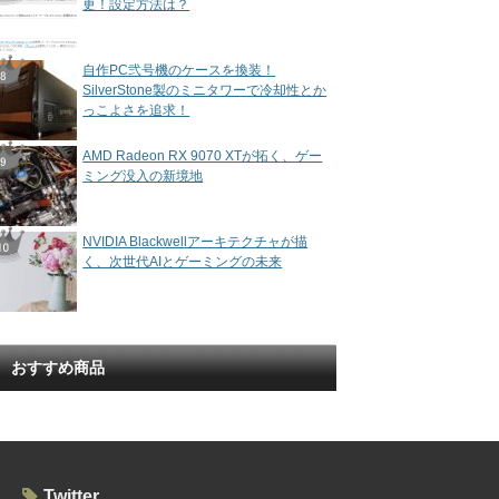
更！設定方法は？
自作PC弐号機のケースを換装！
SilverStone製のミニタワーで冷却性とか
っこよさを追求！
AMD Radeon RX 9070 XTが拓く、ゲー
ミング没入の新境地
NVIDIA Blackwellアーキテクチャが描
く、次世代AIとゲーミングの未来
おすすめ商品
Twitter