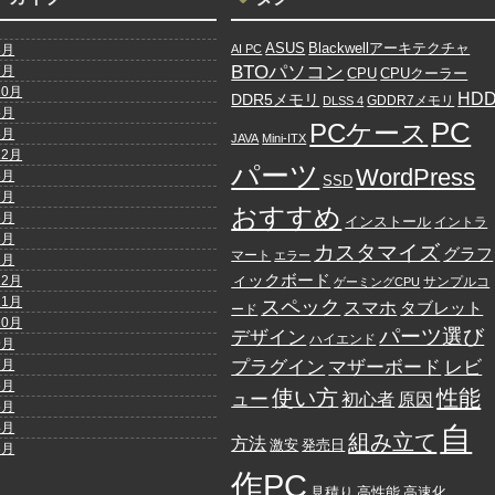
ASUS
Blackwellアーキテクチャ
8月
AI PC
BTOパソコン
7月
CPU
CPUクーラー
10月
HD
DDR5メモリ
GDDR7メモリ
DLSS 4
5月
PC
PCケース
3月
JAVA
Mini-ITX
12月
パーツ
WordPress
8月
SSD
7月
おすすめ
6月
インストール
イントラ
3月
カスタマイズ
グラフ
マート
エラー
2月
ィックボード
12月
サンプルコ
ゲーミングCPU
11月
スペック
スマホ
タブレット
ード
10月
パーツ選び
デザイン
ハイエンド
9月
プラグイン
レビ
7月
マザーボード
6月
使い方
性能
ュー
初心者
原因
5月
4月
自
組み立て
方法
発売日
激安
3月
作PC
高速化
見積り
高性能