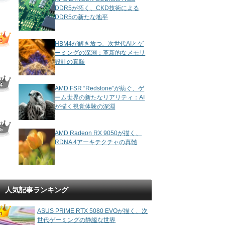
DDR5が拓く、CKD技術による
DDR5の新たな地平
HBM4が解き放つ、次世代AIとゲ
ーミングの深淵：革新的なメモリ
設計の真髄
AMD FSR “Redstone”が紡ぐ、ゲ
ーム世界の新たなリアリティ：AI
が描く視覚体験の深淵
AMD Radeon RX 9050が描く、
RDNA 4アーキテクチャの真髄
人気記事ランキング
ASUS PRIME RTX 5080 EVOが描く、次
世代ゲーミングの静謐な世界