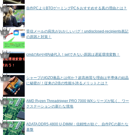
自作PCよりBTOゲーミングPCをおすすめする真の理由とは？
受信メールの宛先がおかしいバグ！undisclosed-recipients表記
の原因と対策！
cmdのforやif内値代入！setできない原因は遅延環境変数！
シャープのIGZO液晶とは何か？超高画質な理由は半導体の結晶
に秘密が！従来の2倍の性能を誇るメリットとは？
AMD Ryzen Threadripper PRO 7000 WXシリーズが拓く、ワー
クステーションの新たな境地
ADATA DDR5-4800 U-DIMM：信頼性が紡ぐ、自作PCの新たな
基盤