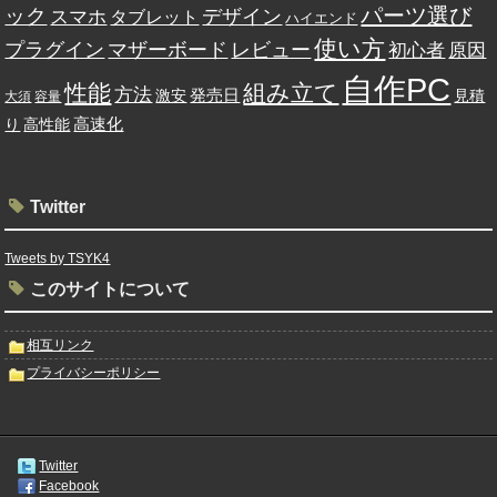
パーツ選び
ック
デザイン
スマホ
タブレット
ハイエンド
使い方
プラグイン
レビュー
マザーボード
初心者
原因
自作PC
性能
組み立て
方法
発売日
激安
見積
大須
容量
高速化
り
高性能
Twitter
Tweets by TSYK4
このサイトについて
相互リンク
プライバシーポリシー
Twitter
Facebook