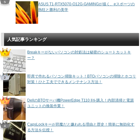
ASUS T1-RTX5070-O12G-GAMINGが描く、eスポーツの
熱狂と勝利の美学
人気記事ランキング
Breakキーがないパソコンの対処法は秘密のショートカットキ
ー？
即席で作れるパソコン掃除キット！BTOパソコンの掃除とホコリ
対策！ひと工夫でできるメンテナンス方法！
DellのBTOサーバ機PowerEdge T110 IIを購入！内部清掃と電源
ユニットの換装作業！
CapsLockキーが邪魔だと嫌われる理由と歴史！簡単に無効化す
る方法を伝授！