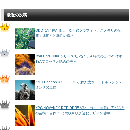
最近の投稿
GDDR7が解き放つ、次世代グラフィックスメモリの革
新：速度と効率性の追求
Intel Core Ultra シリーズ3が描く、AI時代の自作PC体験：
18Aプロセスと統合の美学
AMD Radeon RX 9060 XTが解き放つ、ミドルレンジゲー
ミングの真価
XPG NOVAKEY RGB DDR5が映し出す、無限に広がる光
の芸術：自作PCに息吹を吹き込むデザイン哲学