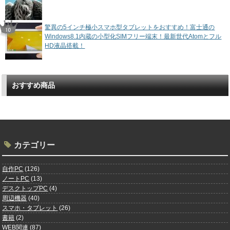
驚異の5インチ極小スマホ型タブレットをおすすめ！富士通の
Windows8.1内蔵の小型化SIMフリー端末！最新世代Atomとフル
HD液晶搭載！
おすすめ商品
カテゴリー
自作PC
(126)
ノートPC
(13)
デスクトップPC
(4)
周辺機器
(40)
スマホ・タブレット
(26)
書籍
(2)
WEB関連
(87)