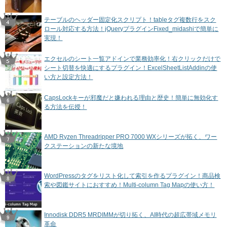
テーブルのヘッダー固定化スクリプト！tableタグ複数行をスク
ロール対応する方法！jQueryプラグインFixed_midashiで簡単に
実現！
エクセルのシート一覧アドインで業務効率化！右クリックだけで
シート切替を快適にするプラグイン！ExcelSheetListAddinの使
い方と設定方法！
CapsLockキーが邪魔だと嫌われる理由と歴史！簡単に無効化す
る方法を伝授！
AMD Ryzen Threadripper PRO 7000 WXシリーズが拓く、ワー
クステーションの新たな境地
WordPressのタグをリスト化して索引を作るプラグイン！商品検
索や図鑑サイトにおすすめ！Multi-column Tag Mapの使い方！
Innodisk DDR5 MRDIMMが切り拓く、AI時代の超広帯域メモリ
革命