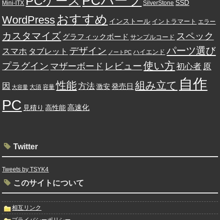
PCパーツ
PCケース
SSD
Mini-ITX
SilverStone
おすすめ
WordPress
インストール
イントラマート
エラー
カスタマイズ
スペック
グラフィックボード
サンプルコード
パーツ選び
デザイン
スマホ
タブレット
ハイエンド
ノートPC
使い方
プラグイン
レビュー
マザーボード
初心者
原
自作
性能
組み立て
因
方法
発売日
激安
大須
容量
大容量
PC
高速化
見積り
高性能
Twitter
Tweets by TSYK4
このサイトについて
相互リンク
プライバシーポリシー