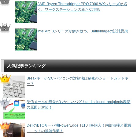
AMD Ryzen Threadripper PRO 7000 WXシリーズが拓
く、ワークステーションの新たな境地
Intel Arc Bシリーズが解き放つ、Battlemageの設計思想
人気記事ランキング
Breakキーがないパソコンの対処法は秘密のショートカットキ
ー？
受信メールの宛先がおかしいバグ！undisclosed-recipients表記
の原因と対策！
DellのBTOサーバ機PowerEdge T110 IIを購入！内部清掃と電源
ユニットの換装作業！