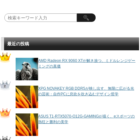
最近の投稿
AMD Radeon RX 9060 XTが解き放つ、ミドルレンジゲー
ミングの真価
XPG NOVAKEY RGB DDR5が映し出す、無限に広がる光
の芸術：自作PCに息吹を吹き込むデザイン哲学
ASUS T1-RTX5070-O12G-GAMINGが描く、eスポーツの
熱狂と勝利の美学