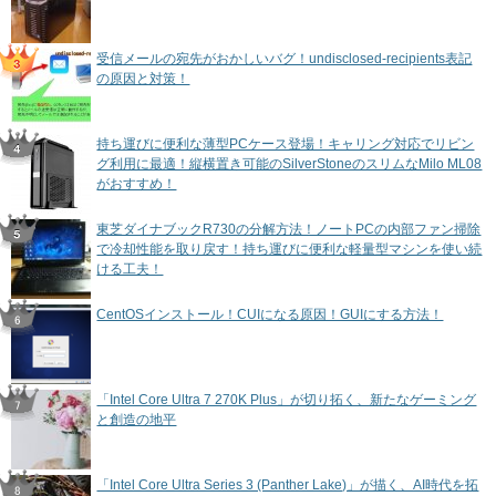
受信メールの宛先がおかしいバグ！undisclosed-recipients表記
の原因と対策！
持ち運びに便利な薄型PCケース登場！キャリング対応でリビン
グ利用に最適！縦横置き可能のSilverStoneのスリムなMilo ML08
がおすすめ！
東芝ダイナブックR730の分解方法！ノートPCの内部ファン掃除
で冷却性能を取り戻す！持ち運びに便利な軽量型マシンを使い続
ける工夫！
CentOSインストール！CUIになる原因！GUIにする方法！
「Intel Core Ultra 7 270K Plus」が切り拓く、新たなゲーミング
と創造の地平
「Intel Core Ultra Series 3 (Panther Lake)」が描く、AI時代を拓