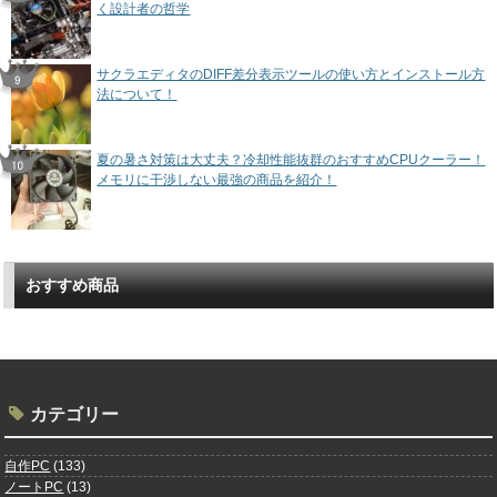
く設計者の哲学
サクラエディタのDIFF差分表示ツールの使い方とインストール方
法について！
夏の暑さ対策は大丈夫？冷却性能抜群のおすすめCPUクーラー！
メモリに干渉しない最強の商品を紹介！
おすすめ商品
カテゴリー
自作PC
(133)
ノートPC
(13)