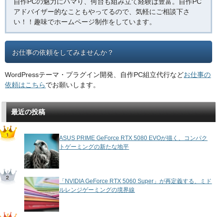
自作PCの魅力にハマり、何台も組み立て経験は豊富。自作PC
アドバイザー的なこともやってるので、気軽にご相談下さ
い！！趣味でホームページ制作をしています。
お仕事の依頼をしてみませんか？
WordPressテーマ・プラグイン開発、自作PC組立代行など
お仕事の
依頼はこちら
でお願いします。
最近の投稿
ASUS PRIME GeForce RTX 5080 EVOが描く、コンパク
トゲーミングの新たな地平
「NVIDIA GeForce RTX 5060 Super」が再定義する、ミド
ルレンジゲーミングの境界線