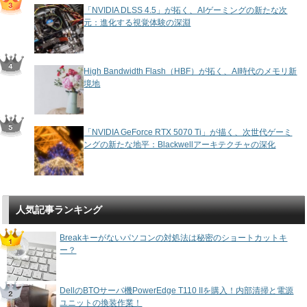
「NVIDIA DLSS 4.5」が拓く、AIゲーミングの新たな次
元：進化する視覚体験の深淵
High Bandwidth Flash（HBF）が拓く、AI時代のメモリ新
境地
「NVIDIA GeForce RTX 5070 Ti」が描く、次世代ゲーミ
ングの新たな地平：Blackwellアーキテクチャの深化
人気記事ランキング
Breakキーがないパソコンの対処法は秘密のショートカットキ
ー？
DellのBTOサーバ機PowerEdge T110 IIを購入！内部清掃と電源
ユニットの換装作業！