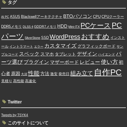
タグ
BTOパソコン
ASUS
Blackwellアーキテクチャ
CPU
CPUクーラー
AI PC
PC
PCケース
HDD
DDR5メモリ
GDDR7メモリ
DLSS 4
Mini-ITX
パーツ
おすすめ
WordPress
SSD
インスト
SilverStone
カスタマイズ
グラフィックボード
ール
イントラマート
サン
エラー
パ
スペック
デザイン
スマホ
タブレット
プルコード
ハイエンド
使い方
ーツ選び
プラグイン
レビュー
マザーボード
初
自作PC
性能
組み立て
心者
原因
方法
発売日
激安
大須
高速化
見積り
高性能
Twitter
Tweets by TSYK4
このサイトについて