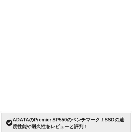
ADATAのPremier SP550のベンチマーク！SSDの速
度性能や耐久性をレビューと評判！