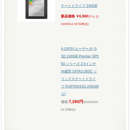
テートドライブ 240GB
新品価格
￥6,980
から
(2
016/9/14 20:52時点)
A-DATA (エーデータ) S
SD 240GB Premier SP5
50 シリーズ 2.5インチ
内蔵型 SATA3.0対応 ソ
リッドステートドライ
ブ [ASP550SS3-240GM
-C]
7,280円
価格:
(2016/9/19
01:35時点)