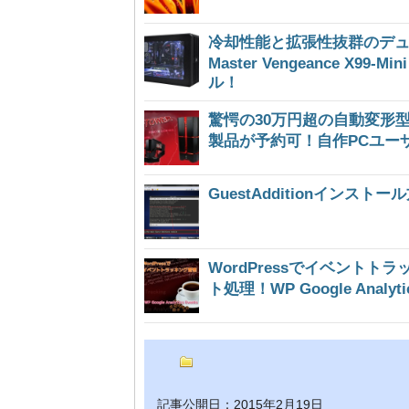
冷却性能と拡張性抜群のデュ
Master Vengeance X9
ル！
驚愕の30万円超の自動変形型P
製品が予約可！自作PCユー
GuestAdditionインスト
WordPressでイベント
ト処理！WP Google Analyt
記事公開日：2015年2月19日