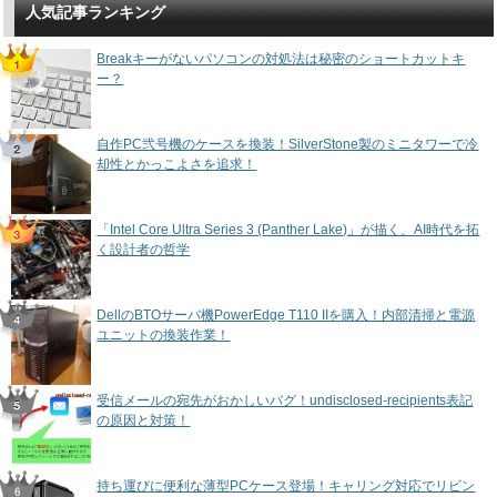
人気記事ランキング
Breakキーがないパソコンの対処法は秘密のショートカットキ
ー？
自作PC弐号機のケースを換装！SilverStone製のミニタワーで冷
却性とかっこよさを追求！
「Intel Core Ultra Series 3 (Panther Lake)」が描く、AI時代を拓
く設計者の哲学
DellのBTOサーバ機PowerEdge T110 IIを購入！内部清掃と電源
ユニットの換装作業！
受信メールの宛先がおかしいバグ！undisclosed-recipients表記
の原因と対策！
持ち運びに便利な薄型PCケース登場！キャリング対応でリビン