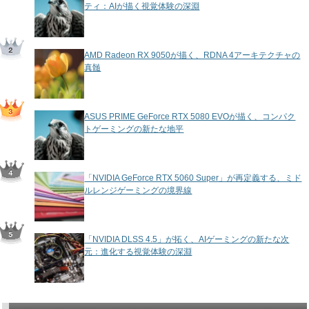
ティ：AIが描く視覚体験の深淵
AMD Radeon RX 9050が描く、RDNA 4アーキテクチャの
真髄
ASUS PRIME GeForce RTX 5080 EVOが描く、コンパク
トゲーミングの新たな地平
「NVIDIA GeForce RTX 5060 Super」が再定義する、ミド
ルレンジゲーミングの境界線
「NVIDIA DLSS 4.5」が拓く、AIゲーミングの新たな次
元：進化する視覚体験の深淵