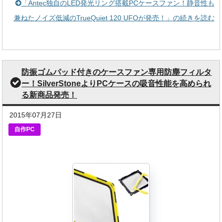
「Antec独自のLED発光リング搭載PCケースファン！静音性も
兼ねたノイズ低減のTrueQuiet 120 UFOが発売！」の続きを読む
防振ゴムパッド付きのケースファン専用防塵フィルタ
ー！SilverStoneよりPCケースの吸音性能を高められ
る新商品発売！
2015年07月27日
自作PC