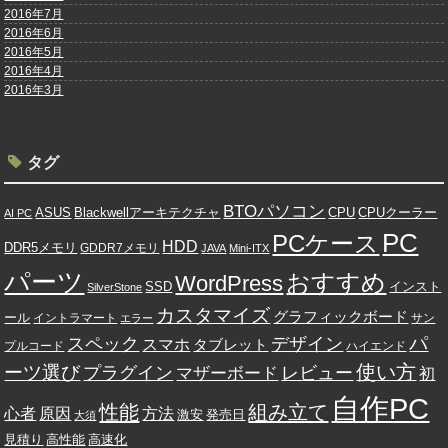
2016年7月
2016年6月
2016年5月
2016年4月
2016年3月
タグ
BTOパソコン
ASUS
Blackwellアーキテクチャ
CPU
CPUクーラー
AI PC
PC
PCケース
HDD
DDR5メモリ
GDDR7メモリ
JAVA
Mini-ITX
パーツ
おすすめ
WordPress
SSD
インスト
SilverStone
カスタマイズ
グラフィックボード
ール
イントラマート
サン
エラー
パ
スペック
デザイン
スマホ
タブレット
プルコード
ハイエンド
使い方
ーツ選び
プラグイン
レビュー
マザーボード
初
自作PC
性能
組み立て
心者
原因
方法
発売日
激安
大須
高速化
見積り
高性能