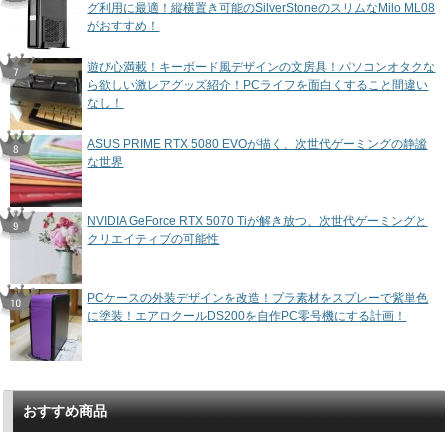
グ利用に最適！縦横置き可能のSilverStoneのスリムなMilo ML08
がおすすめ！
遊び心満載！キーボード風デザインの文房具！パソコンオタクな
ら欲しい激レアグッズ紹介！PCライフを面白くすること間違い
なし！
ASUS PRIME RTX 5080 EVOが描く、次世代ゲーミングの静謐
な世界
NVIDIA GeForce RTX 5070 Tiが解き放つ、次世代ゲーミングと
クリエイティブの可能性
PCケースの外装デザインを改造！プラ素材をスプレーで紫単色
に塗装！エアロクールDS200を自作PC零号機にする計画！
おすすめ商品