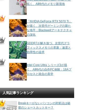
拓く、AI時代のメモリ新境地
「NVIDIA GeForce RTX 5070 Ti」
が描く、次世代ゲーミングの新た
な地平：Blackwellアーキテクチャ
の深化
GDDR7が解き放つ、次世代グラ
フィックスメモリの革新：速度と
効率性の追求
Intel Core Ultra シリーズ3が描
く、AI時代の自作PC体験：18Aプ
ロセスと統合の美学
人気記事ランキング
Breakキーがないパソコンの対処法は秘
密のショートカットキー？