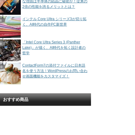
な理由は半導体の結晶に秘密が！従来の
2倍の性能を誇るメリットとは？
インテル Core Ultra シリーズ3が切り拓
く、AI時代の自作PC新世界
「Intel Core Ultra Series 3 (Panther
Lake)」が描く、AI時代を拓く設計者の
哲学
ContactForm7の添付ファイルに日本語
名を使う方法！WordPressのお問い合わ
せ画面機能をカスタマイズ！
おすすめ商品