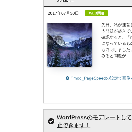
2017年07月30日
WEB関連
先日、私が運営し
う問題が起きて
確認すると、「m
になっているも
も判明しました
みると問題が
「mod_PageSpeedの設定
WordPressのモデレー
止できます！