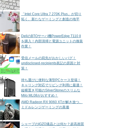
「Intel Core Ultra 7 270K Plus」が切り
拓く、新たなゲーミングと創造の地平
DellのBTOサーバ機PowerEdge T110 II
を購入！内部清掃と電源ユニットの換装
作業！
受信メールの宛先がおかしいバグ！
undisclosed-recipients表記の原因と対
策！
持ち運びに便利な薄型PCケース登場！
キャリング対応でリビング利用に最適！
縦横置き可能のSilverStoneのスリムな
Milo ML08がおすすめ！
AMD Radeon RX 9060 XTが解き放つ、
ミドルレンジゲーミングの真価
シャープのIGZO液晶とは何か？超高画質