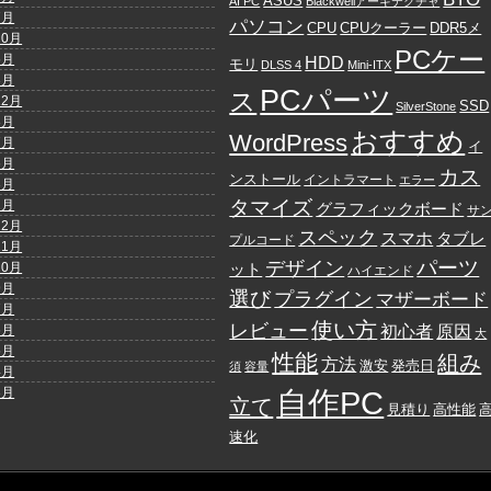
ASUS
AI PC
Blackwellアーキテクチャ
7月
パソコン
DDR5メ
CPU
CPUクーラー
10月
PCケー
5月
HDD
モリ
DLSS 4
Mini-ITX
3月
PCパーツ
ス
12月
SSD
SilverStone
8月
おすすめ
WordPress
7月
イ
6月
カス
ンストール
イントラマート
エラー
3月
タマイズ
2月
グラフィックボード
サ
12月
スペック
スマホ
タブレ
プルコード
11月
パーツ
デザイン
10月
ット
ハイエンド
9月
選び
プラグイン
マザーボード
7月
使い方
レビュー
6月
初心者
原因
大
5月
性能
組み
方法
発売日
激安
須
容量
4月
3月
自作PC
立て
見積り
高性能
速化