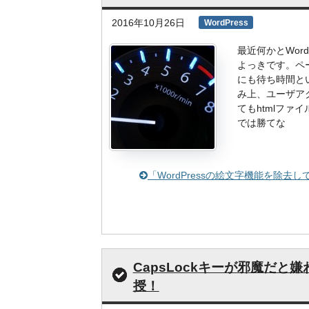
2016年10月26日
WordPress
最近何かとWor
よっきです。ペ
にも待ち時間とい
み上、ユーザア
てもhtmlフ
では勝てな
「WordPressの絵文字機能を除
CapsLockキーが邪魔だ
授！