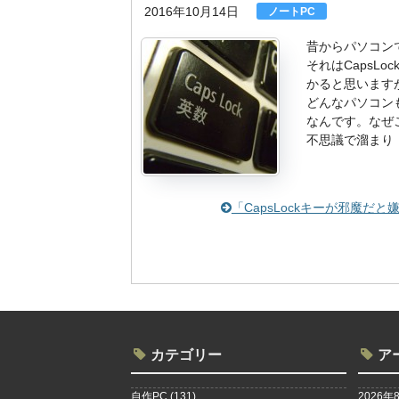
2016年10月14日
ノートPC
昔からパソコン
それはCapsL
かると思いますが
どんなパソコン
なんです。なぜ
不思議で溜まり
「CapsLockキーが邪魔
カテゴリー
ア
自作PC
(131)
2026年