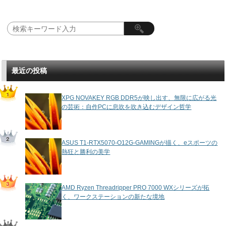
最近の投稿
XPG NOVAKEY RGB DDR5が映し出す、無限に広がる光
の芸術：自作PCに息吹を吹き込むデザイン哲学
ASUS T1-RTX5070-O12G-GAMINGが描く、eスポーツの
熱狂と勝利の美学
AMD Ryzen Threadripper PRO 7000 WXシリーズが拓
く、ワークステーションの新たな境地