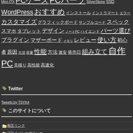
PCパーツ
PCケース
SSD
Mini-ITX
SilverStone
おすすめ
WordPress
インストール
イントラマート
エラー
カスタマイズ
スペック
グラフィックボード
サンプルコード
パーツ選び
デザイン
スマホ
タブレット
ハイエンド
ノートPC
使い方
プラグイン
レビュー
マザーボード
初心
メモリ
自作
性能
組み立て
者
原因
方法
発売日
激安
大須
容量
PC
高速化
見積り
高性能
Twitter
Tweets by TSYK4
このサイトについて
相互リンク
プライバシーポリシー