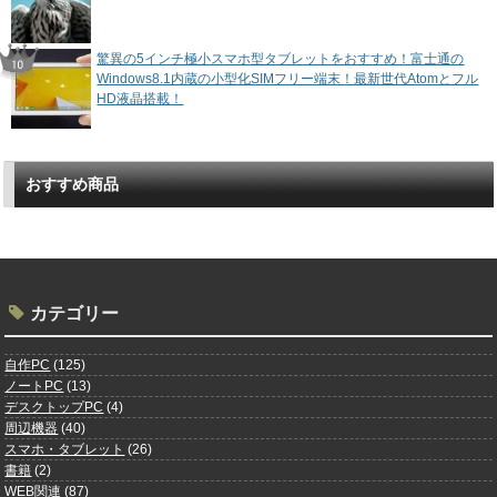
驚異の5インチ極小スマホ型タブレットをおすすめ！富士通の
Windows8.1内蔵の小型化SIMフリー端末！最新世代Atomとフル
HD液晶搭載！
おすすめ商品
カテゴリー
自作PC
(125)
ノートPC
(13)
デスクトップPC
(4)
周辺機器
(40)
スマホ・タブレット
(26)
書籍
(2)
WEB関連
(87)