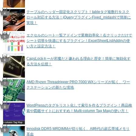
テーブルのヘッダー固定化スクリプト！tableタグ複数行をスク
ロール対応する方法！jQueryプラグインFixed_midashiで簡単に
実現！
エクセルのシート一覧アドインで業務効率化！右クリックだけで
シート切替を快適にするプラグイン！ExcelSheetListAddinの使
い方と設定方法！
CapsLockキーが邪魔だと嫌われる理由と歴史！簡単に無効化す
る方法を伝授！
AMD Ryzen Threadripper PRO 7000 WXシリーズが拓く、ワー
クステーションの新たな境地
WordPressのタグをリスト化して索引を作るプラグイン！商品検
索や図鑑サイトにおすすめ！Multi-column Tag Mapの使い方！
Innodisk DDR5 MRDIMMが切り拓く、AI時代の超広帯域メモリ
革命