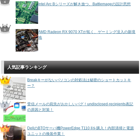
Intel Arc Bシリーズが解き放つ、Battlemageの設計思想
AMD Radeon RX 9070 XTが拓く、ゲーミング没入の新境
地
人気記事ランキング
Breakキーがないパソコンの対処法は秘密のショートカットキ
ー？
受信メールの宛先がおかしいバグ！undisclosed-recipients表記
の原因と対策！
DellのBTOサーバ機PowerEdge T110 IIを購入！内部清掃と電源
ユニットの換装作業！