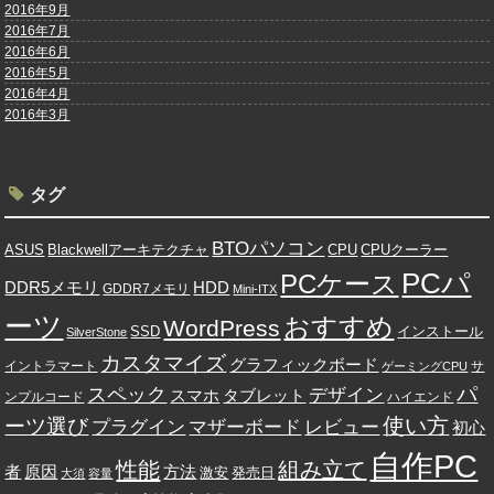
2016年9月
2016年7月
2016年6月
2016年5月
2016年4月
2016年3月
タグ
BTOパソコン
ASUS
Blackwellアーキテクチャ
CPU
CPUクーラー
PCパ
PCケース
HDD
DDR5メモリ
GDDR7メモリ
Mini-ITX
ーツ
おすすめ
WordPress
SSD
インストール
SilverStone
カスタマイズ
グラフィックボード
イントラマート
サ
ゲーミングCPU
パ
スペック
デザイン
スマホ
タブレット
ンプルコード
ハイエンド
使い方
ーツ選び
プラグイン
レビュー
マザーボード
初心
自作PC
性能
組み立て
者
原因
方法
発売日
激安
大須
容量