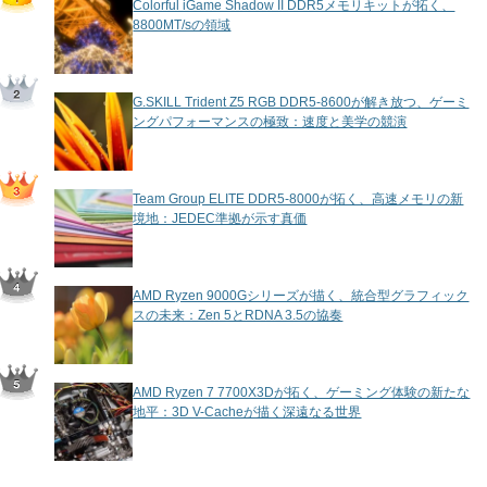
Colorful iGame Shadow II DDR5メモリキットが拓く、
8800MT/sの領域
G.SKILL Trident Z5 RGB DDR5-8600が解き放つ、ゲーミ
ングパフォーマンスの極致：速度と美学の競演
Team Group ELITE DDR5-8000が拓く、高速メモリの新
境地：JEDEC準拠が示す真価
AMD Ryzen 9000Gシリーズが描く、統合型グラフィック
スの未来：Zen 5とRDNA 3.5の協奏
AMD Ryzen 7 7700X3Dが拓く、ゲーミング体験の新たな
地平：3D V-Cacheが描く深遠なる世界