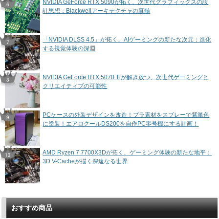
NVIDIA GeForce RTX 5090が拓く、次世代グラフィックスの設
計思想：Blackwellアーキテクチャの真髄
「NVIDIA DLSS 4.5」が拓く、AIゲーミングの新たな次元：進化
する視覚体験の深淵
NVIDIA GeForce RTX 5070 Tiが解き放つ、次世代ゲーミングと
クリエイティブの可能性
PCケースの外装デザインを改造！プラ素材をスプレーで紫単色
に塗装！エアロクールDS200を自作PC零号機にする計画！
AMD Ryzen 7 7700X3Dが拓く、ゲーミング体験の新たな地平：
3D V-Cacheが描く深遠なる世界
おすすめ商品