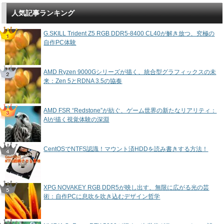
人気記事ランキング
G.SKILL Trident Z5 RGB DDR5-8400 CL40が解き放つ、究極の
自作PC体験
AMD Ryzen 9000Gシリーズが描く、統合型グラフィックスの未
来：Zen 5とRDNA 3.5の協奏
AMD FSR “Redstone”が紡ぐ、ゲーム世界の新たなリアリティ：
AIが描く視覚体験の深淵
CentOSでNTFS認識！マウント済HDDを読み書きする方法！
XPG NOVAKEY RGB DDR5が映し出す、無限に広がる光の芸
術：自作PCに息吹を吹き込むデザイン哲学