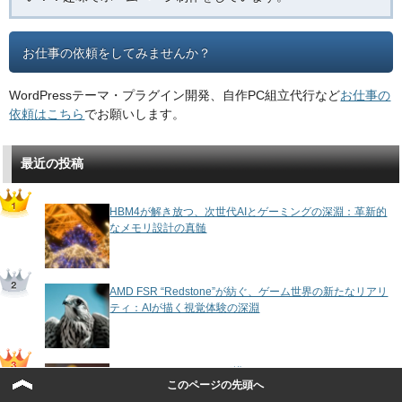
お仕事の依頼をしてみませんか？
WordPressテーマ・プラグイン開発、自作PC組立代行など
お仕事の
依頼はこちら
でお願いします。
最近の投稿
HBM4が解き放つ、次世代AIとゲーミングの深淵：革新的
なメモリ設計の真髄
AMD FSR “Redstone”が紡ぐ、ゲーム世界の新たなリアリ
ティ：AIが描く視覚体験の深淵
AMD Radeon RX 9050が描く、RDNA 4アーキテクチャの
このページの先頭へ
真髄