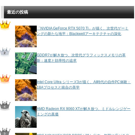
最近の投稿
「NVIDIA GeForce RTX 5070 Ti」が描く、次世代ゲーミ
ングの新たな地平：Blackwellアーキテクチャの深化
GDDR7が解き放つ、次世代グラフィックスメモリの革
新：速度と効率性の追求
Intel Core Ultra シリーズ3が描く、AI時代の自作PC体験：
18Aプロセスと統合の美学
AMD Radeon RX 9060 XTが解き放つ、ミドルレンジゲー
ミングの真価