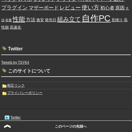
使い方
プラグイン
レビュー
マザーボード
初心者
原因
大
自作PC
性能
組み立て
方法
発売日
激安
見積り
高
須
容量
高速化
性能
Twitter
Tweets by TSYK4
このサイトについて
相互リンク
プライバシーポリシー
Twitter
Facebook
このページの先頭へ
RSS