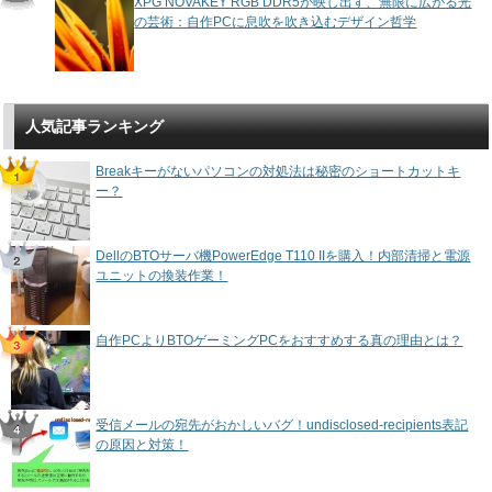
XPG NOVAKEY RGB DDR5が映し出す、無限に広がる光
の芸術：自作PCに息吹を吹き込むデザイン哲学
人気記事ランキング
Breakキーがないパソコンの対処法は秘密のショートカットキ
ー？
DellのBTOサーバ機PowerEdge T110 IIを購入！内部清掃と電源
ユニットの換装作業！
自作PCよりBTOゲーミングPCをおすすめする真の理由とは？
受信メールの宛先がおかしいバグ！undisclosed-recipients表記
の原因と対策！