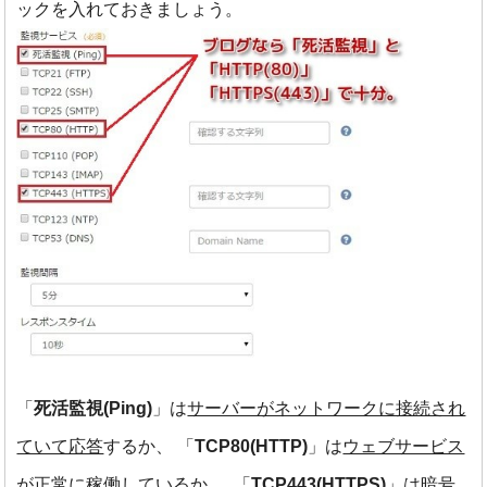
ックを入れておきましょう。
「
死活監視(Ping)
」は
サーバーがネットワークに接続され
ていて応答
するか、
「
TCP80(HTTP)
」は
ウェブサービス
が正常に稼働
しているか 、
「
TCP443(HTTPS)
」は
暗号