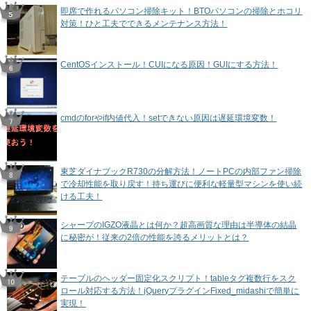
即席で作れるパソコン掃除キット！BTOパソコンの掃除とホコリ
対策！ひと工夫でできるメンテナンス方法！
CentOSインストール！CUIになる原因！GUIにする方法！
cmdのforやif内値代入！setできない原因は遅延環境変数！
東芝ダイナブックR730の分解方法！ノートPCの内部ファン掃除
で冷却性能を取り戻す！持ち運びに便利な軽量型マシンを使い続
ける工夫！
シャープのIGZO液晶とは何か？超高画質な理由は半導体の結晶
に秘密が！従来の2倍の性能を誇るメリットとは？
テーブルのヘッダー固定化スクリプト！tableタグ複数行をスク
ロール対応する方法！jQueryプラグインFixed_midashiで簡単に
実現！