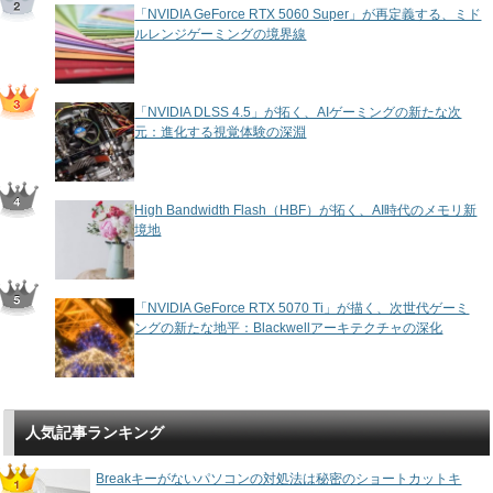
「NVIDIA GeForce RTX 5060 Super」が再定義する、ミド
ルレンジゲーミングの境界線
「NVIDIA DLSS 4.5」が拓く、AIゲーミングの新たな次
元：進化する視覚体験の深淵
High Bandwidth Flash（HBF）が拓く、AI時代のメモリ新
境地
「NVIDIA GeForce RTX 5070 Ti」が描く、次世代ゲーミ
ングの新たな地平：Blackwellアーキテクチャの深化
人気記事ランキング
Breakキーがないパソコンの対処法は秘密のショートカットキ