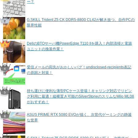
ー？
G.SKILL Trident Z5 CK DDR5-8800 CL42が解き放つ、自作PCの
限界性能
DellのBTOサーバ機PowerEdge T110 IIを購入！内部清掃と電源
ユニットの換装作業！
受信メールの宛先がおかしいバグ！undisclosed-recipients表記
の原因と対策！
持ち運びに便利な薄型PCケース登場！キャリング対応でリビン
グ利用に最適！縦横置き可能のSilverStoneのスリムなMilo ML08
がおすすめ！
ASUS PRIME RTX 5080 EVOが描く、次世代ゲーミングの静謐
な世界