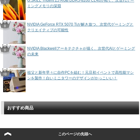
G.SKILL Trident Z5 RGB DDR5-8200 CL40が拓く、次世代ゲー
ミングメモリの深淵
NVIDIA GeForce RTX 5070 Tiが解き放つ、次世代ゲーミングと
クリエイティブの可能性
NVIDIA Blackwellアーキテクチャが描く、次世代AIとゲーミング
の未来
祖父と新年早々に自作PCを組む！元旦初イベントで高性能マシ
ンを製作！白いミニタワーのデザインがかっこいい！
おすすめ商品
このページの先頭へ